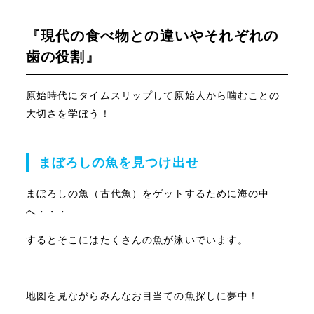
『現代の食べ物との違いやそれぞれの
診察時間
月・火・水・金・土
9時〜12時半および14時
歯の役割』
原始時代にタイムスリップして原始人から噛むことの
大切さを学ぼう！
まぼろしの魚を見つけ出せ
まぼろしの魚（古代魚）をゲットするために海の中
FOLLOW ME
へ・・・
するとそこにはたくさんの魚が泳いでいます。
2023 musashishinjo ekimae dentalclinic
C
地図を見ながらみんなお目当ての魚探しに夢中！
CLOSE