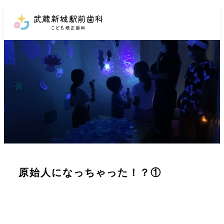
武蔵新城駅前歯科
こども矯正歯科
武蔵新城駅前歯科
こども矯正歯科
医院紹介
コラム
イベント情報
診療案内
小児歯科
採用情報
こどもの矯正治
原始人になっちゃった！？①
一般歯科
療
お問い合わせ
お知らせ